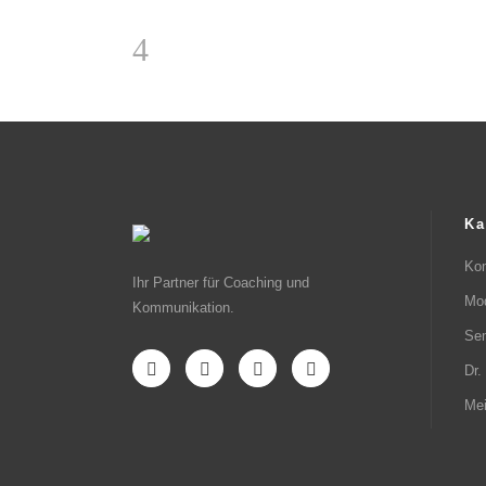
Ka
Ko
Ihr Partner für Coaching und
Mod
Kommunikation.
Se
Dr
Mei