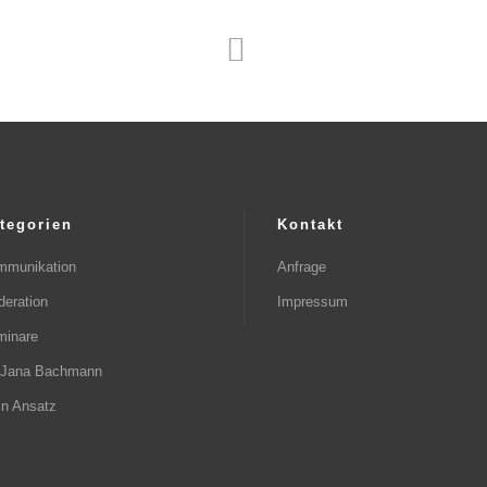
tegorien
Kontakt
mmunikation
Anfrage
eration
Impressum
minare
. Jana Bachmann
n Ansatz