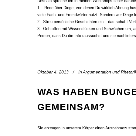
Deshalb spreche ich in meinen Workshops lieber darüb
1. Rede über Dinge, von denen Du wirklich Ahnung hast
viele Fach- und Fremdwörter nutzt. Sondern wer Dinge l
2. Streu persönliche Geschichten ein – das schafft Ver
3. Geh offen mit Wissenslücken und Schwächen um, anst
Person, dass Du die Info raussuchst und sie nachliefer
Oktober 4, 2013
In
Argumentation und Rhetori
WAS HABEN BUNGE
GEMEINSAM?
Sie erzeugen in unserem Körper einen Ausnahmezustand!
t