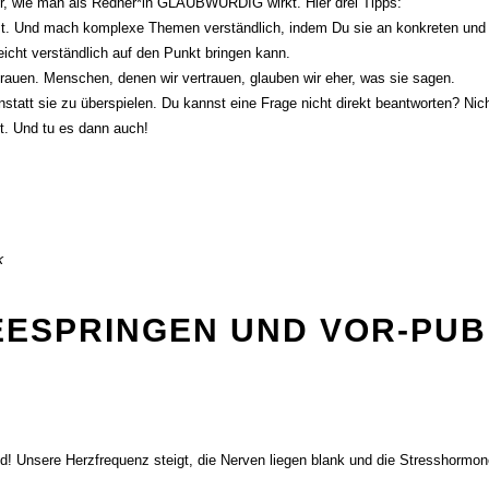
er, wie man als Redner*in GLAUBWÜRDIG wirkt. Hier drei Tipps:
. Und mach komplexe Themen verständlich, indem Du sie an konkreten und ein
eicht verständlich auf den Punkt bringen kann.
trauen. Menschen, denen wir vertrauen, glauben wir eher, was sie sagen.
att sie zu überspielen. Du kannst eine Frage nicht direkt beantworten? Ni
st. Und tu es dann auch!
k
ESPRINGEN UND VOR-PUB
 Unsere Herzfrequenz steigt, die Nerven liegen blank und die Stresshormone